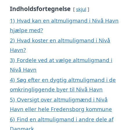
Indholdsfortegnelse
skjul
1)
Hvad kan en altmuligmand i Nivå Havn
hjælpe med?
2)
Hvad koster en altmuligmand i Nivå
Havn?
3)
Fordele ved at vælge altmuligmand i
Nivå Havn
4)
Søg efter en dygtig altmuligmand i de
omkringliggende byer til Nivå Havn
5)
Oversigt over altmuligmænd i Nivå
Havn eller hele Fredensborg kommune
6)
Find en altmuligmand i andre dele af
Danmark