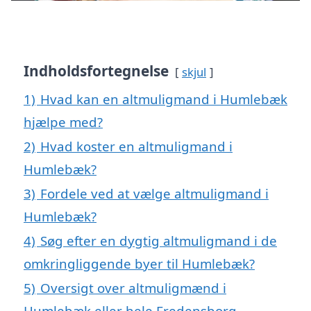
Indholdsfortegnelse
skjul
1)
Hvad kan en altmuligmand i Humlebæk
hjælpe med?
2)
Hvad koster en altmuligmand i
Humlebæk?
3)
Fordele ved at vælge altmuligmand i
Humlebæk?
4)
Søg efter en dygtig altmuligmand i de
omkringliggende byer til Humlebæk?
5)
Oversigt over altmuligmænd i
Humlebæk eller hele Fredensborg