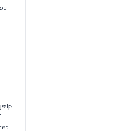
 og
hjælp
f
rer.