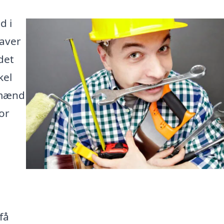
d i
aver
det
kel
gmænd
or
få