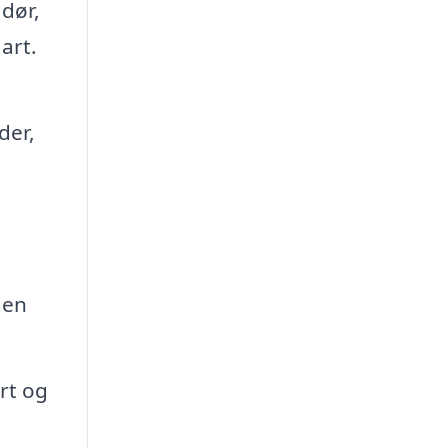
dør,
art.
der,
 en
rt og