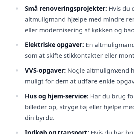
Små renoveringsprojekter:
Hvis du 
altmuligmand hjælpe med mindre re
eller modernisering af køkken og ba
Elektriske opgaver:
En altmuligmand 
som at skifte stikkontakter eller mon
VVS-opgaver:
Nogle altmuligmænd ha
muligt for dem at udføre enkle opgave
Hus og hjem-service:
Har du brug for
billeder op, stryge tøj eller hjelpe m
din byrde.
Indkøb og transport:
Hvis du har bru