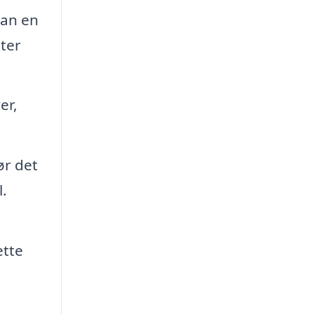
kan en
ter
er,
ør det
.
ette