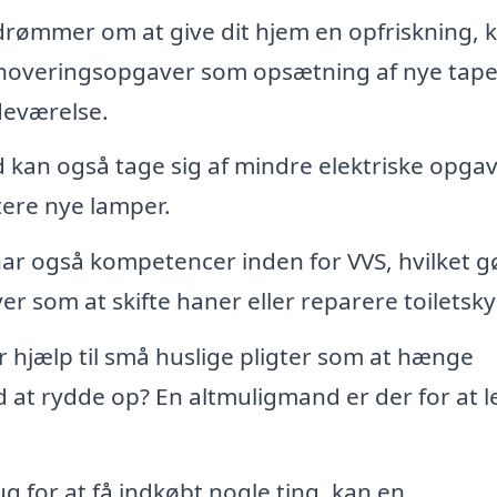
drømmer om at give dit hjem en opfriskning, 
noveringsopgaver som opsætning af nye tape
deværelse.
kan også tage sig af mindre elektriske opgav
tere nye lamper.
r også kompetencer inden for VVS, hvilket g
r som at skifte haner eller reparere toiletskyl
 hjælp til små huslige pligter som at hænge
ed at rydde op? En altmuligmand er der for at l
g for at få indkøbt nogle ting, kan en