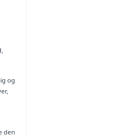
d,
lig og
er,
e den