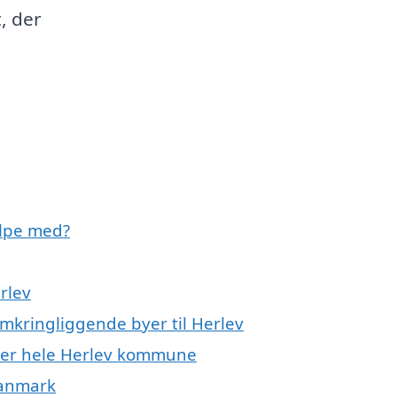
, der
ælpe med?
rlev
mkringliggende byer til Herlev
ller hele Herlev kommune
Danmark