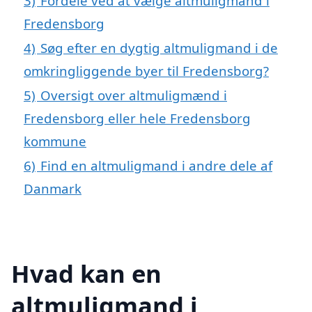
3)
Fordele ved at vælge altmuligmand i
Fredensborg
4)
Søg efter en dygtig altmuligmand i de
omkringliggende byer til Fredensborg?
5)
Oversigt over altmuligmænd i
Fredensborg eller hele Fredensborg
kommune
6)
Find en altmuligmand i andre dele af
Danmark
Hvad kan en
altmuligmand i