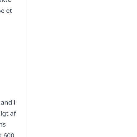
e et
mand i
igt af
ns
g 600