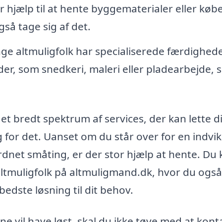
 hjælp til at hente byggematerialer eller købe
gså tage sig af det.
e altmuligfolk har specialiserede færdighed
er, som snedkeri, maleri eller pladearbejde,
et bredt spektrum af services, der kan lette d
 for det. Uanset om du står over for en indvik
ordnet småting, er der stor hjælp at hente. Du
ltmuligfolk på altmuligmand.dk, hvor du ogs
dste løsning til dit behov.
 vil have løst, skal du ikke tøve med at kont