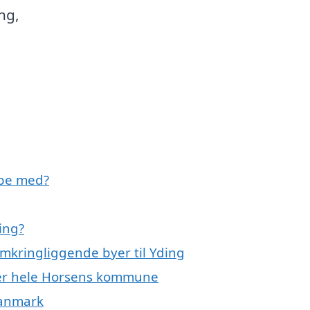
ng,
lpe med?
ing?
omkringliggende byer til Yding
ler hele Horsens kommune
Danmark