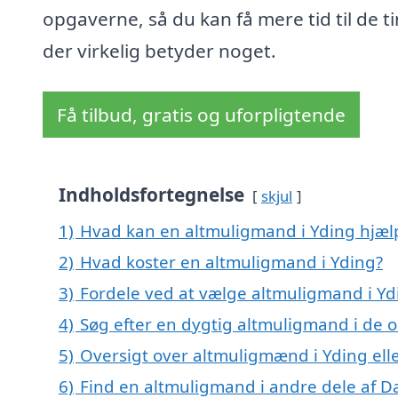
opgaverne, så du kan få mere tid til de ti
der virkelig betyder noget.
Få tilbud, gratis og uforpligtende
Indholdsfortegnelse
skjul
1)
Hvad kan en altmuligmand i Yding hjæ
2)
Hvad koster en altmuligmand i Yding?
3)
Fordele ved at vælge altmuligmand i Yd
4)
Søg efter en dygtig altmuligmand i de 
5)
Oversigt over altmuligmænd i Yding el
6)
Find en altmuligmand i andre dele af 