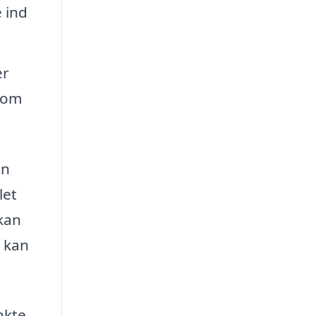
 ind
er
 som
in
let
 kan
å kan
akte