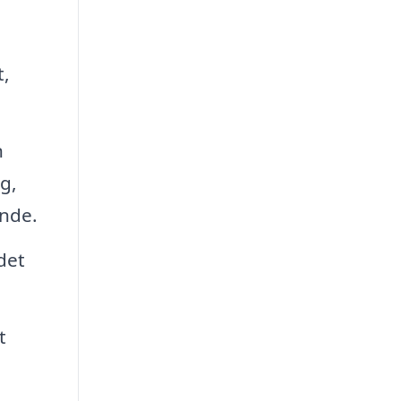
t,
n
g,
ende.
det
t