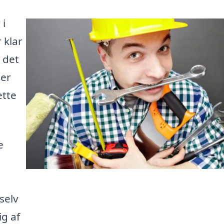
 i
 klar
m det
ger
ette
e
selv
ig af