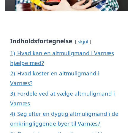
Indholdsfortegnelse
skjul
1)
Hvad kan en altmuligmand i Varnæs
hjælpe med?
2)
Hvad koster en altmuligmand i
Varnæs?
3)
Fordele ved at vælge altmuligmand i
Varnæs
4)
Søg efter en dygtig altmuligmand i de
omkringliggende byer til Varnæs?