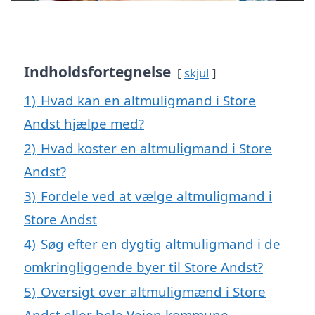
Indholdsfortegnelse
skjul
1)
Hvad kan en altmuligmand i Store
Andst hjælpe med?
2)
Hvad koster en altmuligmand i Store
Andst?
3)
Fordele ved at vælge altmuligmand i
Store Andst
4)
Søg efter en dygtig altmuligmand i de
omkringliggende byer til Store Andst?
5)
Oversigt over altmuligmænd i Store
Andst eller hele Vejen kommune