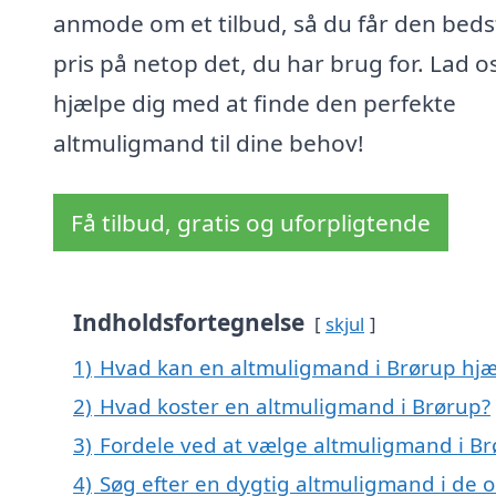
anmode om et tilbud, så du får den beds
pris på netop det, du har brug for. Lad o
hjælpe dig med at finde den perfekte
altmuligmand til dine behov!
Få tilbud, gratis og uforpligtende
Indholdsfortegnelse
skjul
1)
Hvad kan en altmuligmand i Brørup hj
2)
Hvad koster en altmuligmand i Brørup?
3)
Fordele ved at vælge altmuligmand i B
4)
Søg efter en dygtig altmuligmand i de 