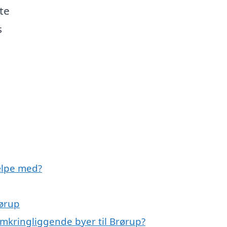
te
s
ælpe med?
rørup
omkringliggende byer til Brørup?