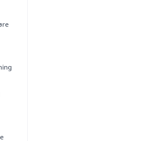
øre
ning
d
re