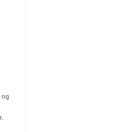
t og
r.