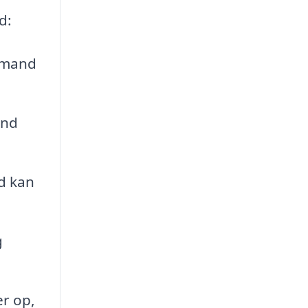
d:
igmand
and
d kan
g
er op,