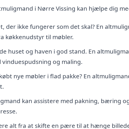
ltmuligmand i Nørre Vissing kan hjælpe dig me
t, der ikke fungerer som det skal? En altmul
a køkkenudstyr til møbler.
olde huset og haven i god stand. En altmuligm
il vinduespudsning og maling.
købt nye møbler i flad pakke? En altmuligman
t.
uligmand kan assistere med pakning, bæring o
resse.
e alt fra at skifte en pære til at hænge billed