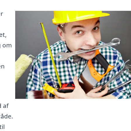
er
et,
g om
en
 af
råde.
il