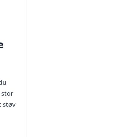
e
 du
 stor
t støv