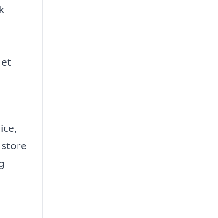
k
 et
ice,
 store
og