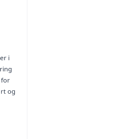
er i
ring
 for
rt og