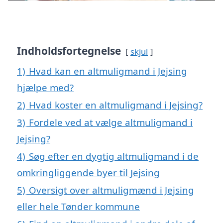
Indholdsfortegnelse
skjul
1)
Hvad kan en altmuligmand i Jejsing
hjælpe med?
2)
Hvad koster en altmuligmand i Jejsing?
3)
Fordele ved at vælge altmuligmand i
Jejsing?
4)
Søg efter en dygtig altmuligmand i de
omkringliggende byer til Jejsing
5)
Oversigt over altmuligmænd i Jejsing
eller hele Tønder kommune