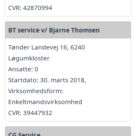
CVR: 42870994
BT service v/ Bjarne Thomsen
Tønder Landevej 16, 6240
Løgumkloster
Ansatte: 0
Startdato: 30. marts 2018,
Virksomhedsform:
Enkeltmandsvirksomhed
CVR: 39447932
CG Service