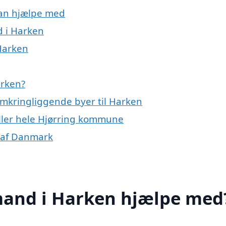
kan hjælpe med
d i Harken
Harken
arken?
omkringliggende byer til Harken
ller hele Hjørring kommune
r af Danmark
mand i Harken hjælpe med