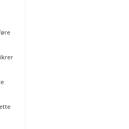
føre
ikrer
te
ætte