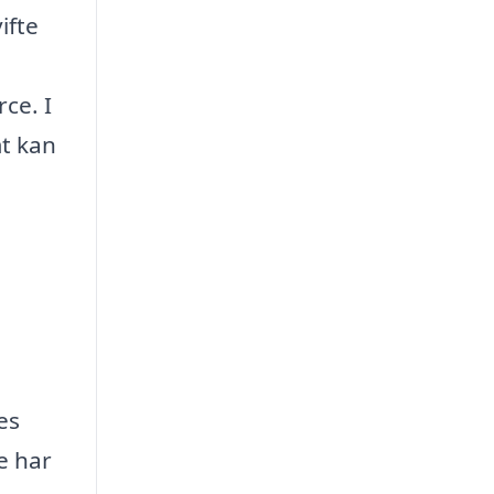
ifte
ce. I
t kan
es
e har