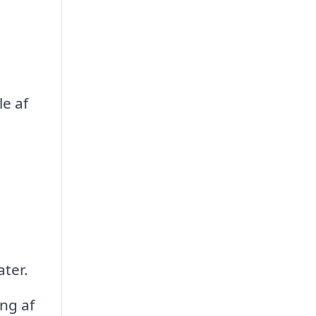
e af
ater.
ng af