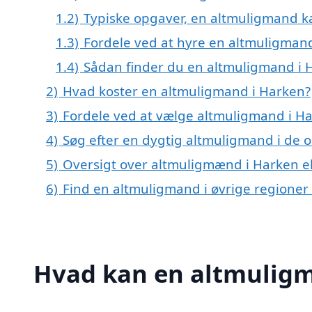
1.2)
Typiske opgaver, en altmuligmand 
1.3)
Fordele ved at hyre en altmuligman
1.4)
Sådan finder du en altmuligmand i 
2)
Hvad koster en altmuligmand i Harken?
3)
Fordele ved at vælge altmuligmand i H
4)
Søg efter en dygtig altmuligmand i de 
5)
Oversigt over altmuligmænd i Harken e
6)
Find en altmuligmand i øvrige regione
Hvad kan en altmulig