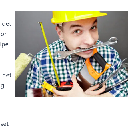
 det
for
ælpe
 det
og
nset