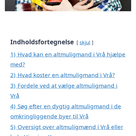
Indholdsfortegnelse
skjul
1)
Hvad kan en altmuligmand i Vrå hjælpe
med?
2)
Hvad koster en altmuligmand i Vrå?
3)
Fordele ved at vælge altmuligmand i
Vrå
4)
Søg efter en dygtig altmuligmand i de
omkringliggende byer til Vrå
5)
Oversigt over altmuligmænd i Vrå eller