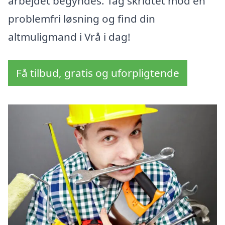
arbejdet begyndes. Tag skridtet mod en
problemfri løsning og find din
altmuligmand i Vrå i dag!
Få tilbud, gratis og uforpligtende