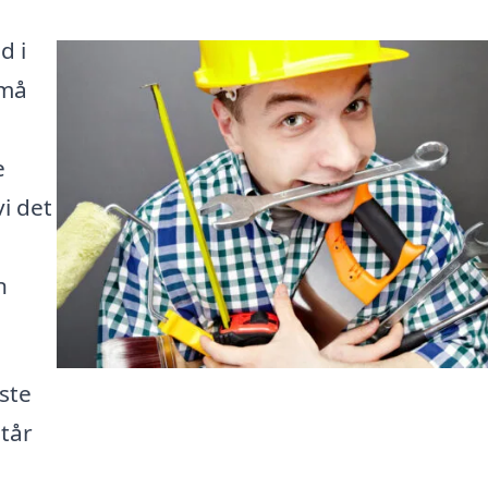
d i
små
e
vi det
n
ste
tår
g