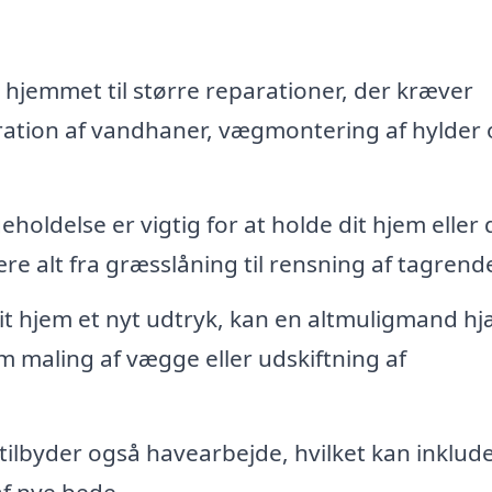
i hjemmet til større reparationer, der kræver
ration af vandhaner, vægmontering af hylder
oldelse er vigtig for at holde dit hjem eller 
e alt fra græsslåning til rensning af tagrende
it hjem et nyt udtryk, kan en altmuligmand hj
 maling af vægge eller udskiftning af
lbyder også havearbejde, hvilket kan inklud
f nye bede.