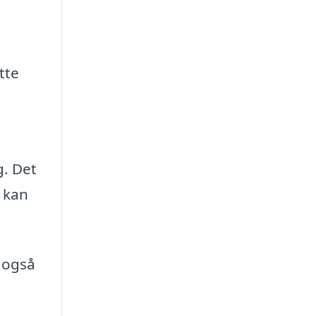
tte
g. Det
e kan
n også