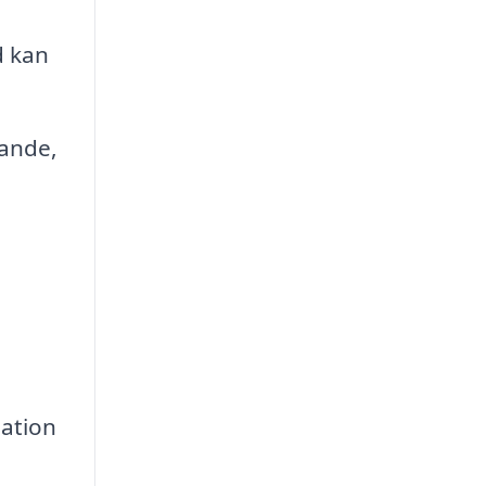
d kan
tande,
lation