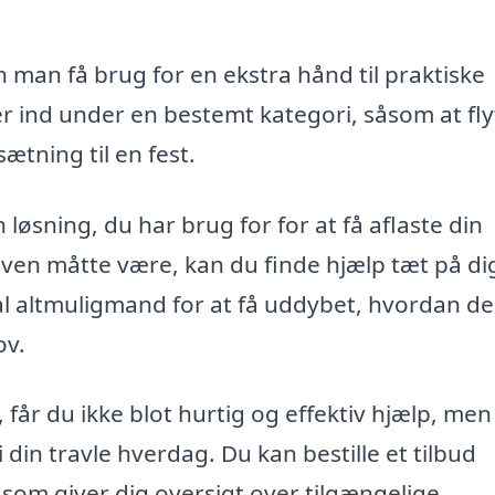
man få brug for en ekstra hånd til praktiske
r ind under en bestemt kategori, såsom at fly
tning til en fest.
øsning, du har brug for for at få aflaste din
gaven måtte være, kan du finde hjælp tæt på di
okal altmuligmand for at få uddybet, hvordan d
ov.
 får du ikke blot hurtig og effektiv hjælp, me
i din travle hverdag. Du kan bestille et tilbud
som giver dig oversigt over tilgængelige