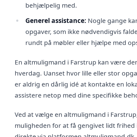
behjælpelig med.
Generel assistance:
Nogle gange kan 
opgaver, som ikke nødvendigvis falde
rundt på møbler eller hjælpe med opsæ
En altmuligmand i Farstrup kan være den l
hverdag. Uanset hvor lille eller stor op
er aldrig en dårlig idé at kontakte en l
assistere netop med dine specifikke beh
Ved at vælge en altmuligmand i Farstrup,
muligheden for at få gengivet lidt frihed 
direkte via platformen altmuligmand.dk, 