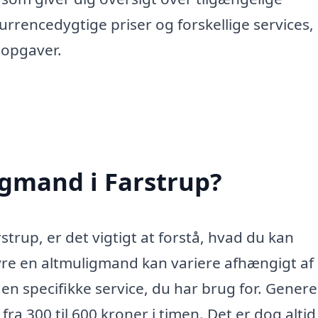
rencedygtige priser og forskellige services,
e opgaver.
igmand i Farstrup?
trup, er det vigtigt at forstå, hvad du kan
yre en altmuligmand kan variere afhængigt af
n specifikke service, du har brug for. Genere
fra 300 til 600 kroner i timen. Det er dog altid