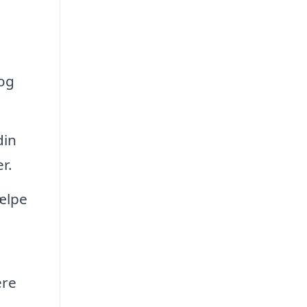
 og
din
r.
ælpe
ere