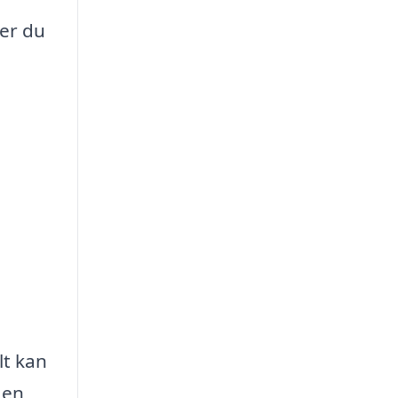
 er du
lt kan
 en