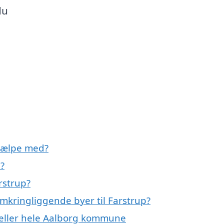
du
hjælpe med?
?
rstrup?
mkringliggende byer til Farstrup?
 eller hele Aalborg kommune