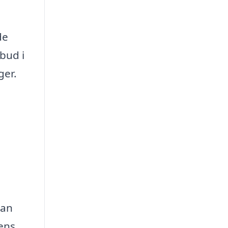
de
lbud i
ger.
kan
ens