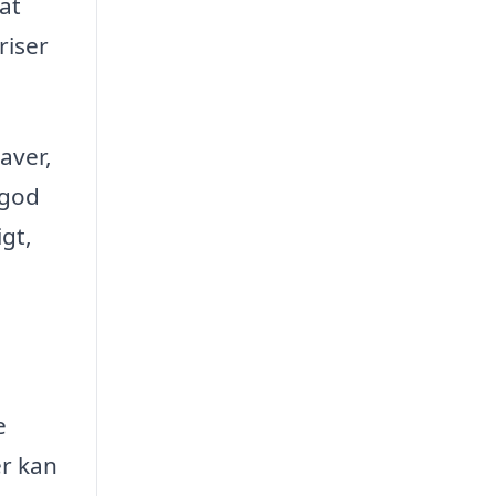
at
riser
aver,
 god
gt,
e
er kan