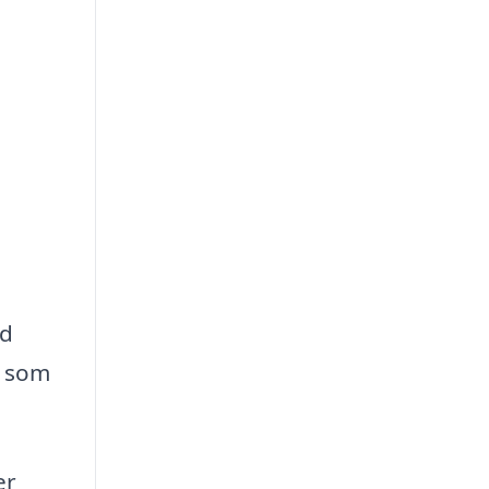
nd
, som
er