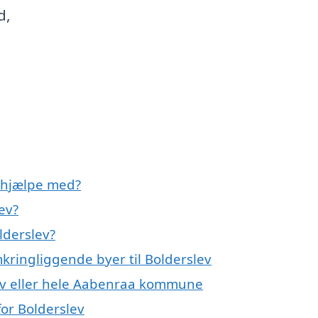
d,
 hjælpe med?
ev?
lderslev?
kringliggende byer til Bolderslev
ev eller hele Aabenraa kommune
or Bolderslev