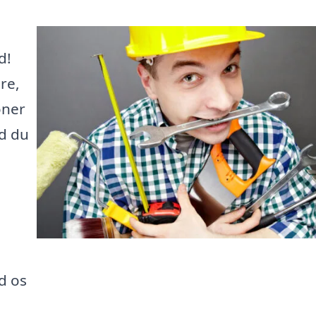
d!
re,
oner
ad du
d os