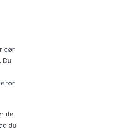
r gør
. Du
e for
er de
vad du