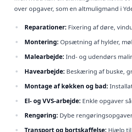
over opgaver, som en altmuligmand i Yder
Reparationer:
Fixering af døre, vind
Montering:
Opsætning af hylder, møb
Malearbejde:
Ind- og udendørs malin
Havearbejde:
Beskæring af buske, gr
Montage af køkken og bad:
Installa
El- og VVS-arbejde:
Enkle opgaver sås
Rengøring:
Dybe rengøringsopgaver el
Transport og bortskaffelse:
Hjælp til