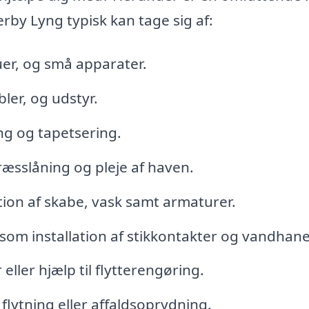
by Lyng typisk kan tage sig af:
uer, og små apparater.
ler, og udstyr.
g og tapetsering.
æsslåning og pleje af haven.
tion af skabe, vask samt armaturer.
om installation af stikkontakter og vandhane
ler hjælp til flytterengøring.
 flytning eller affaldsoprydning.