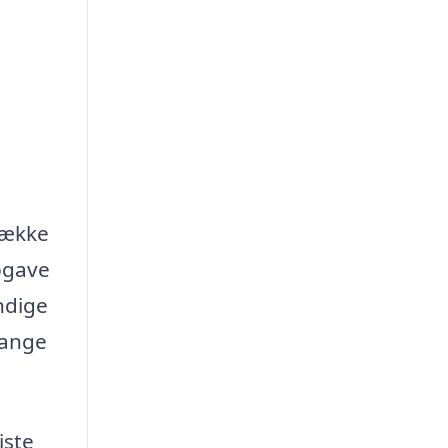
række
pgave
ndige
mange
iste