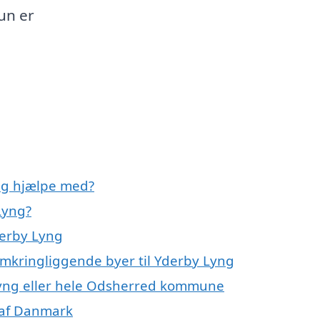
un er
ng hjælpe med?
Lyng?
derby Lyng
omkringliggende byer til Yderby Lyng
Lyng eller hele Odsherred kommune
e af Danmark