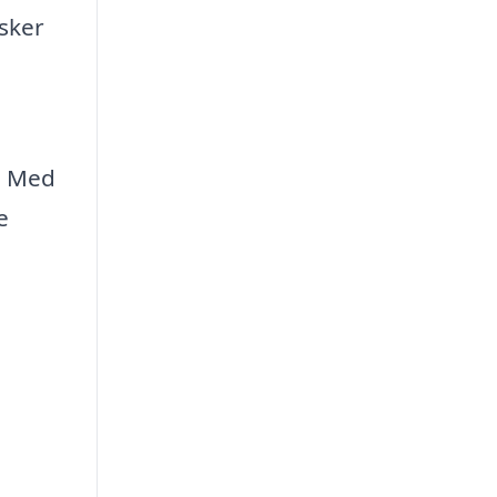
nsker
g. Med
e