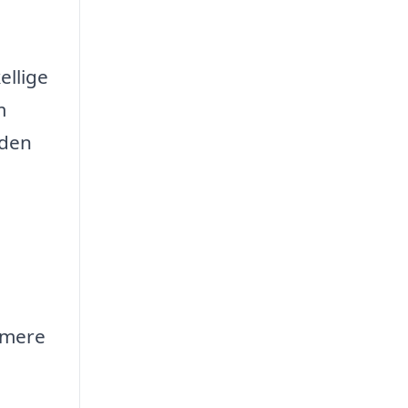
ellige
m
 den
e mere