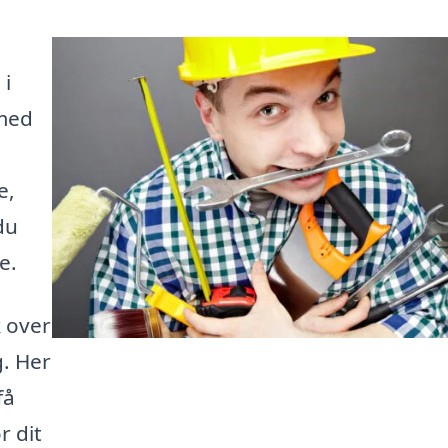
i
 med
e,
du
e.
k over
g. Her
få
r dit