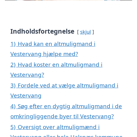
Indholdsfortegnelse
skjul
1)
Hvad kan en altmuligmand i
Vestervang hjælpe med?
2)
Hvad koster en altmuligmand i
Vestervang?
3)
Fordele ved at vælge altmuligmand i
Vestervang
4)
Søg efter en dygtig altmuligmand i de
omkringliggende byer til Vestervang?
5)
Oversigt over altmuligmænd i
Vestervang eller hele Halsnæs kommune