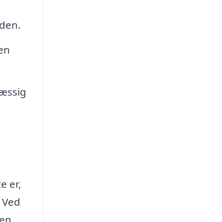
iden.
 en
mæssig
e er,
. Ved
men