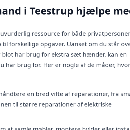
and i Teestrup hjælpe me
uvurderlig ressource for både privatpersone
 til forskellige opgaver. Uanset om du står ov
er blot har brug for ekstra sæt hænder, kan en
du har brug for. Her er nogle af de måder, hvo
åndtere en bred vifte af reparationer, fra sm
n til større reparationer af elektriske
m at samle møbler, montere hylder eller insta