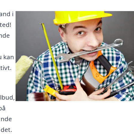
and i
ted!
inde
u kan
tivt.
lbud,
på
inde
ådet.