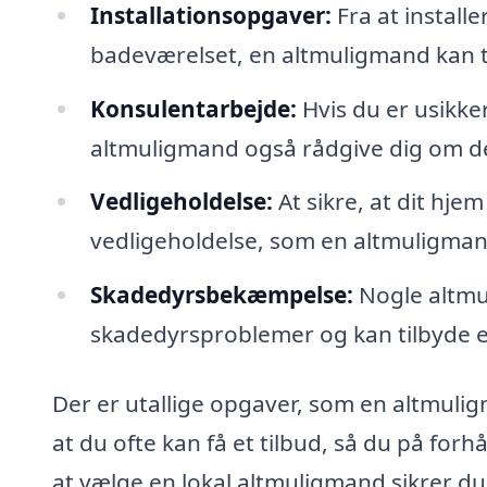
Installationsopgaver:
Fra at installe
badeværelset, en altmuligmand kan tag
Konsulentarbejde:
Hvis du er usikke
altmuligmand også rådgive dig om de
Vedligeholdelse:
At sikre, at dit hje
vedligeholdelse, som en altmuligman
Skadedyrsbekæmpelse:
Nogle altmu
skadedyrsproblemer og kan tilbyde ef
Der er utallige opgaver, som en altmuli
at du ofte kan få et tilbud, så du på fo
at vælge en lokal altmuligmand sikrer du 