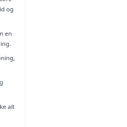
id og
an en
ing.
ning,
og
e alt