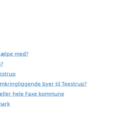
hjælpe med?
p?
estrup
omkringliggende byer til Teestrup?
 eller hele Faxe kommune
mark