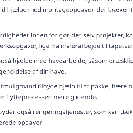
and hjælpe med montageopgaver, der kræver t
digheder inden for gør-det-selv projekter, k
rksopgaver, lige fra malerarbejde til tapetser
gså hjælpe med havearbejde, såsom græsklip
geholdelse af din have.
altmuligmand tilbyde hjælp til at pakke, bære 
gør flytteprocessen mere glidende.
yder også rengøringstjenester, som kan dækk
serede opgaver.