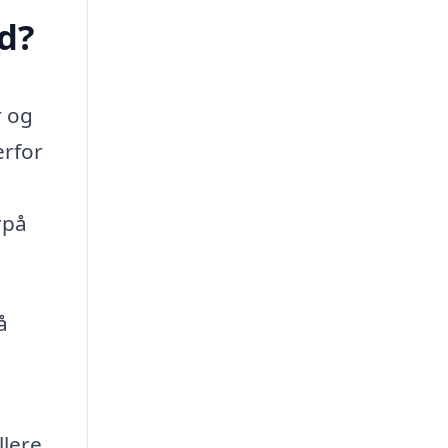
d?
r og
erfor
rpå
å
llere