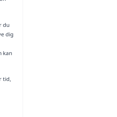
r du
ve dig
m kan
 tid,