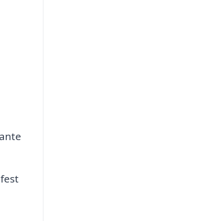
vante
fest