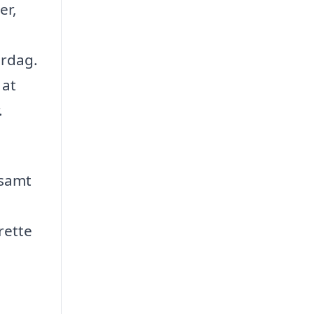
er,
erdag.
 at
.
 samt
rette