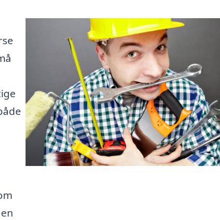
rse
små
tige
 både
 om
den