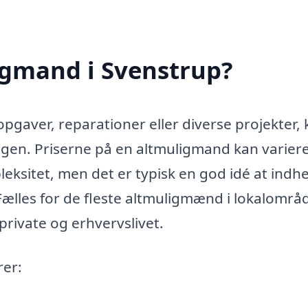
igmand i Svenstrup?
opgaver, reparationer eller diverse projekter,
gen. Priserne på en altmuligmand kan varier
ksitet, men det er typisk en god idé at indh
 Fælles for de fleste altmuligmænd i lokalområd
 private og erhvervslivet.
rer: