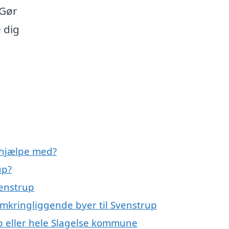
 Gør
 dig
 hjælpe med?
up?
venstrup
omkringliggende byer til Svenstrup
p eller hele Slagelse kommune