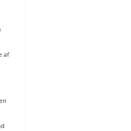
e
 af
den
nd