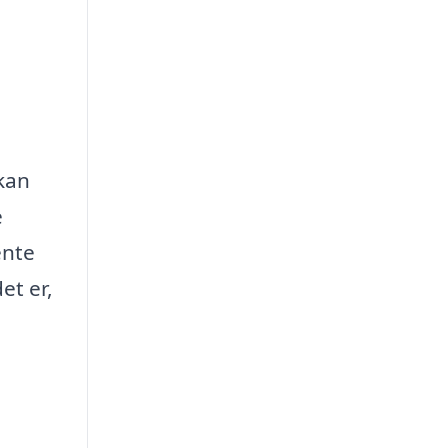
 kan
e
ente
et er,