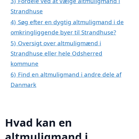
3)
Fordele ved at vælge altmuligmand i
Strandhuse
4)
Søg efter en dygtig altmuligmand i de
omkringliggende byer til Strandhuse?
5)
Oversigt over altmuligmænd i
Strandhuse eller hele Odsherred
kommune
6)
Find en altmuligmand i andre dele af
Danmark
Hvad kan en
altmuligmand i