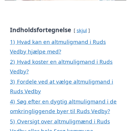
Indholdsfortegnelse
skjul
1)
Hvad kan en altmuligmand i Ruds
Vedby hjælpe med?
2)
Hvad koster en altmuligmand i Ruds
Vedby?
3)
Fordele ved at vælge altmuligmand i
Ruds Vedby
4)
Søg efter en dygtig altmuligmand i de
omkringliggende byer til Ruds Vedby?
5)
Oversigt over altmuligmænd i Ruds
Vedby eller hele Sorø kommune