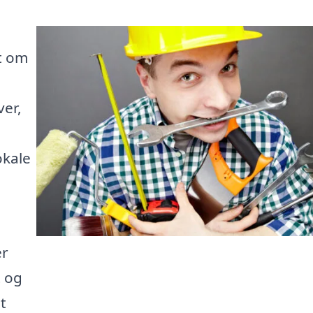
t om
er,
okale
er
t og
t