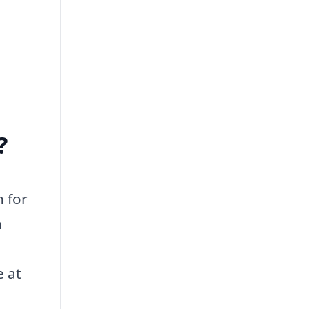
?
n for
a
e at