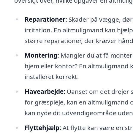
oversigt over, hvilke opgaver en altmul
Reparationer:
Skader på vægge, døre, 
irritation. En altmuligmand kan hjælp
større reparationer, der kræver hå
Montering:
Mangler du at få monteret
hjem eller kontor? En altmuligmand kan
installeret korrekt.
Havearbejde:
Uanset om det drejer s
for græspleje, kan en altmuligmand o
kan nyde dit udvendigeområde uden 
Flyttehjælp:
At flytte kan være en s