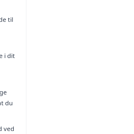
e til
i dit
rge
at du
d ved