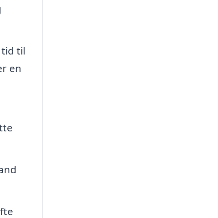
g
id til
er en
tte
tand
fte