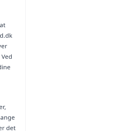
at
nd.dk
ver
. Ved
dine
er,
mange
er det