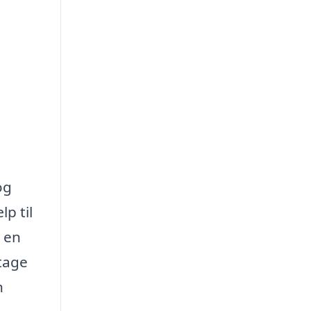
og
p til
d en
 tage
n