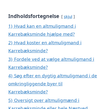
Indholdsfortegnelse
skjul
1)
Hvad kan en altmuligmand i
Karrebæksminde hjælpe med?
2)
Hvad koster en altmuligmand i
Karrebæksminde?
3)
Fordele ved at vælge altmuligmand i
Karrebæksminde?
4)
Søg efter en dygtig altmuligmand i de
omkringliggende byer til
Karrebæksminde?
5)
Oversigt over altmuligmænd i
Karrebæksminde eller hele Næstved