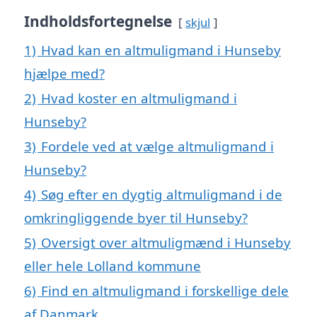
Indholdsfortegnelse
skjul
1)
Hvad kan en altmuligmand i Hunseby
hjælpe med?
2)
Hvad koster en altmuligmand i
Hunseby?
3)
Fordele ved at vælge altmuligmand i
Hunseby?
4)
Søg efter en dygtig altmuligmand i de
omkringliggende byer til Hunseby?
5)
Oversigt over altmuligmænd i Hunseby
eller hele Lolland kommune
6)
Find en altmuligmand i forskellige dele
af Danmark