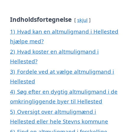
Indholdsfortegnelse
skjul
1)
Hvad kan en altmuligmand i Hellested
hjælpe med?
2)
Hvad koster en altmuligmand i
Hellested?
3)
Fordele ved at vælge altmuligmand i
Hellested
4)
Søg efter en dygtig altmuligmand i de
omkringliggende byer til Hellested
5)
Oversigt over altmuligmænd i
Hellested eller hele Stevns kommune
6)
Find en altmuligmand i forskellige