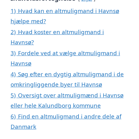
1)
Hvad kan en altmuligmand i Havnsø
hjælpe med?
2)
Hvad koster en altmuligmand i
Havnsø?
3)
Fordele ved at vælge altmuligmand i
Havnsø
4)
Søg efter en dygtig altmuligmand i de
omkringliggende byer til Havnsø
5)
Oversigt over altmuligmænd i Havnsø
eller hele Kalundborg kommune
6)
Find en altmuligmand i andre dele af
Danmark