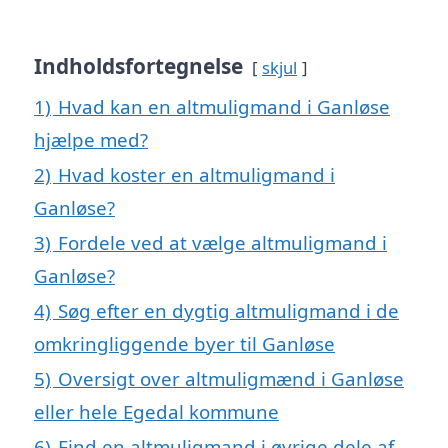
Indholdsfortegnelse
skjul
1)
Hvad kan en altmuligmand i Ganløse
hjælpe med?
2)
Hvad koster en altmuligmand i
Ganløse?
3)
Fordele ved at vælge altmuligmand i
Ganløse?
4)
Søg efter en dygtig altmuligmand i de
omkringliggende byer til Ganløse
5)
Oversigt over altmuligmænd i Ganløse
eller hele Egedal kommune
6)
Find en altmuligmand i øvrige dele af