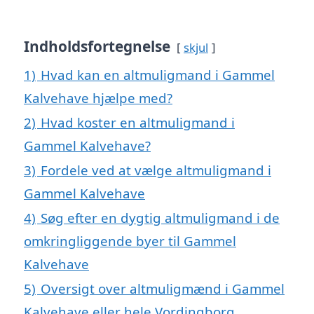
Indholdsfortegnelse
skjul
1)
Hvad kan en altmuligmand i Gammel
Kalvehave hjælpe med?
2)
Hvad koster en altmuligmand i
Gammel Kalvehave?
3)
Fordele ved at vælge altmuligmand i
Gammel Kalvehave
4)
Søg efter en dygtig altmuligmand i de
omkringliggende byer til Gammel
Kalvehave
5)
Oversigt over altmuligmænd i Gammel
Kalvehave eller hele Vordingborg