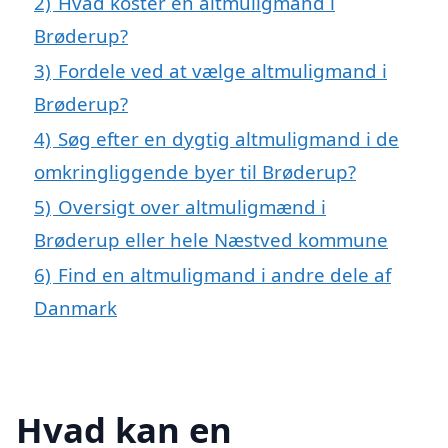
2)
Hvad koster en altmuligmand i
Brøderup?
3)
Fordele ved at vælge altmuligmand i
Brøderup?
4)
Søg efter en dygtig altmuligmand i de
omkringliggende byer til Brøderup?
5)
Oversigt over altmuligmænd i
Brøderup eller hele Næstved kommune
6)
Find en altmuligmand i andre dele af
Danmark
Hvad kan en