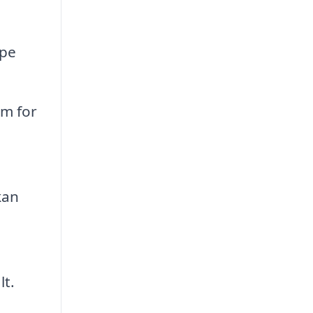
lpe
rm for
kan
lt.