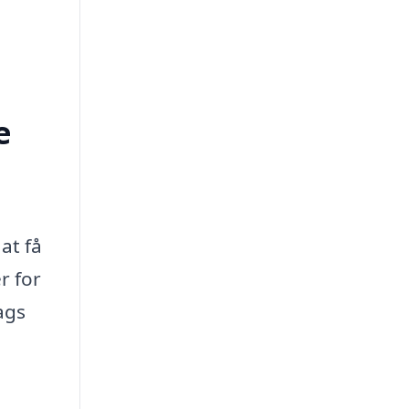
e
at få
r for
ags