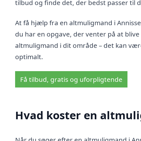
tilbud og finde det, der bedst passer til d
At få hjælp fra en altmuligmand i Annisse
du har en opgave, der venter på at blive 
altmuligmand i dit område – det kan være 
optimalt.
Få tilbud, gratis og uforpligtende
Hvad koster en altmul
Når du søger efter en altmuligmand i Anni