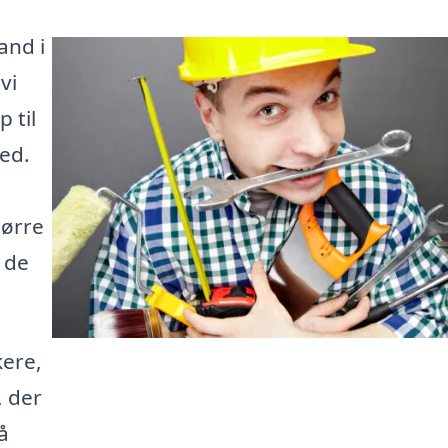
and i
vi
 til
hed.
tørre
r de
ere,
, der
å