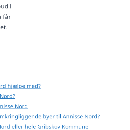
bud i
 får
et.
ord hjælpe med?
 Nord?
nnisse Nord
omkringliggende byer til Annisse Nord?
Nord eller hele Gribskov Kommune