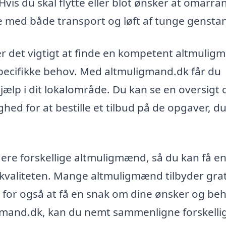
Hvis du skal flytte eller blot ønsker at omarr
e med både transport og løft af tunge gensta
er det vigtigt at finde en kompetent altmuligm
specifikke behov. Med altmuligmand.dk får du
jælp i dit lokalområde. Du kan se en oversigt 
ed for at bestille et tilbud på de opgaver, d
flere forskellige altmuligmænd, så du kan få e
kvaliteten. Mange altmuligmænd tilbyder grat
 for også at få en snak om dine ønsker og beh
gmand.dk, kan du nemt sammenligne forskelli