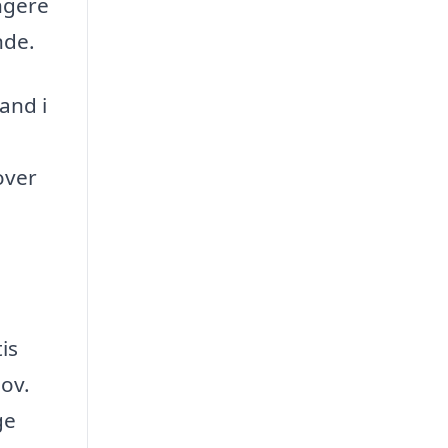
angere
nde.
and i
over
u
n
is
ov.
ge