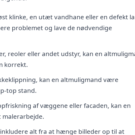
st klinke, en utæt vandhane eller en defekt l
icere problemet og lave de nødvendige
r, reoler eller andet udstyr, kan en altmulig
 korrekt.
kkeklippning, kan en altmuligmand være
ip-top stand.
opfriskning af væggene eller facaden, kan en
t malerarbejde.
nkludere alt fra at hænge billeder op til at