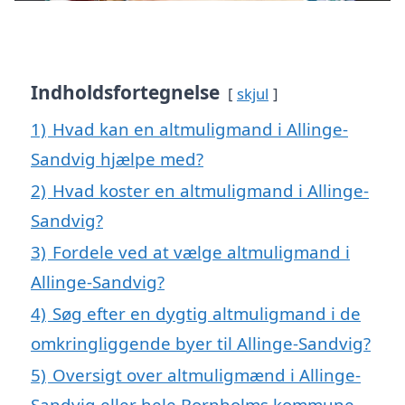
Indholdsfortegnelse
skjul
1)
Hvad kan en altmuligmand i Allinge-
Sandvig hjælpe med?
2)
Hvad koster en altmuligmand i Allinge-
Sandvig?
3)
Fordele ved at vælge altmuligmand i
Allinge-Sandvig?
4)
Søg efter en dygtig altmuligmand i de
omkringliggende byer til Allinge-Sandvig?
5)
Oversigt over altmuligmænd i Allinge-
Sandvig eller hele Bornholms kommune