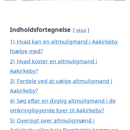
Indholdsfortegnelse
skjul
1)
Hvad kan en altmuligmand i Aakirkeby
hjælpe med?
2)
Hvad koster en altmuligmand i
Aakirkeby?
3)
Fordele ved at vælge altmuligmand i
Aakirkeby?
4)
Søg efter en dygtig altmuligmand i de
omkringliggende byer til Aakirkeby?
5)
Oversigt over altmuligmænd i
Aakirkeby eller hele Bornholms kommune