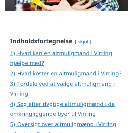
Indholdsfortegnelse
skjul
1)
Hvad kan en altmuligmand i Virring
hjælpe med?
2)
Hvad koster en altmuligmand i Virring?
3)
Fordele ved at vælge altmuligmand i
Virring
4)
Søg efter dygtige altmuligmænd i de
omkringliggende byer til Virring
5)
Oversigt over altmuligmænd i Virring