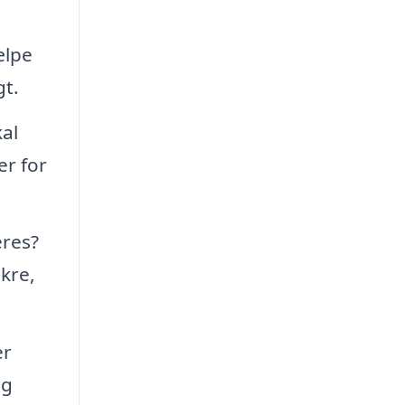
ælpe
gt.
kal
er for
eres?
kre,
er
og