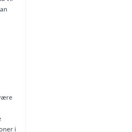
kan
 være
e
oner i