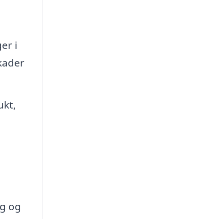
er i
skader
ukt,
ng og