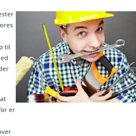
ester
Vores
 til
Med
 der
 at
or er
over