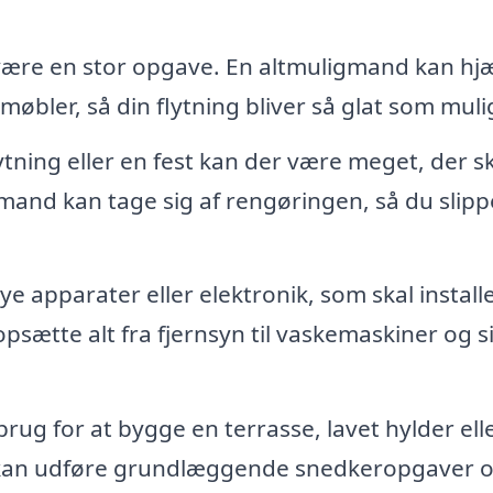
 være en stor opgave. En altmuligmand kan hj
bler, så din flytning bliver så glat som muli
ytning eller en fest kan der være meget, der s
mand kan tage sig af rengøringen, så du slipp
e apparater eller elektronik, som skal install
sætte alt fra fjernsyn til vaskemaskiner og si
rug for at bygge en terrasse, lavet hylder ell
 kan udføre grundlæggende snedkeropgaver 