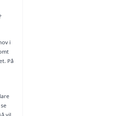
?
ov i
somt
et. På
n
lare
 se
å vil