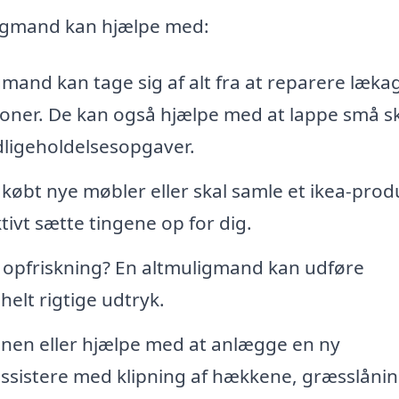
ligmand kan hjælpe med:
mand kan tage sig af alt fra at reparere lækag
lationer. De kan også hjælpe med at lappe små 
edligeholdelsesopgaver.
øbt nye møbler eller skal samle et ikea-prod
ivt sætte tingene op for dig.
n opfriskning? En altmuligmand kan udføre
elt rigtige udtryk.
onen eller hjælpe med at anlægge en ny
ssistere med klipning af hækkene, græsslåni