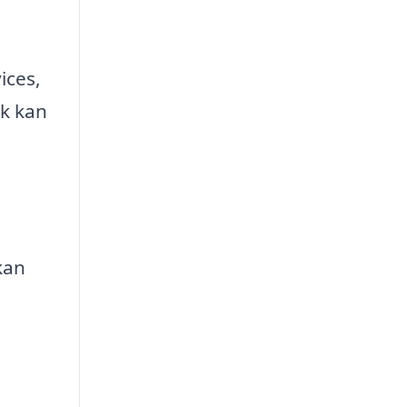
ices,
ik kan
kan