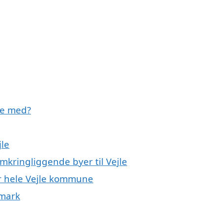
pe med?
jle
mkringliggende byer til Vejle
er hele Vejle kommune
nmark