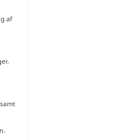
g af
er.
 samt
n.