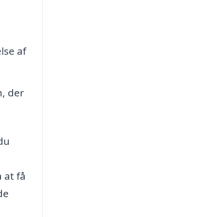
lse af
, der
 du
 at få
de