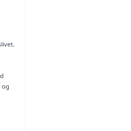
livet.
ed
b og