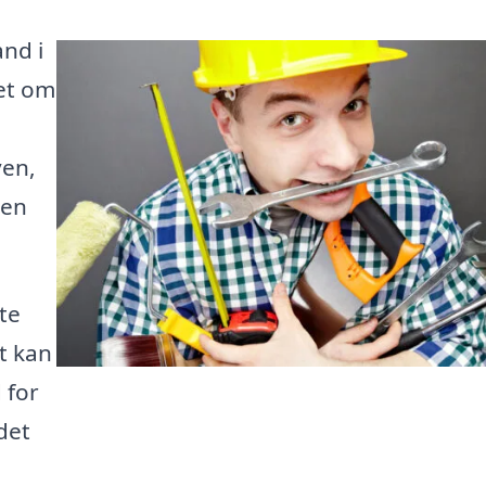
nd i
set om
ven,
den
te
t kan
 for
det