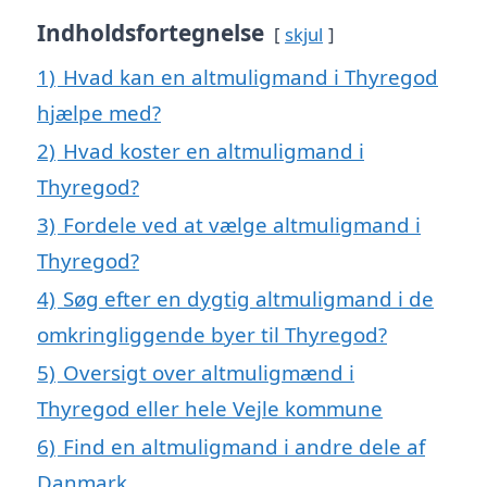
Indholdsfortegnelse
skjul
1)
Hvad kan en altmuligmand i Thyregod
hjælpe med?
2)
Hvad koster en altmuligmand i
Thyregod?
3)
Fordele ved at vælge altmuligmand i
Thyregod?
4)
Søg efter en dygtig altmuligmand i de
omkringliggende byer til Thyregod?
5)
Oversigt over altmuligmænd i
Thyregod eller hele Vejle kommune
6)
Find en altmuligmand i andre dele af
Danmark