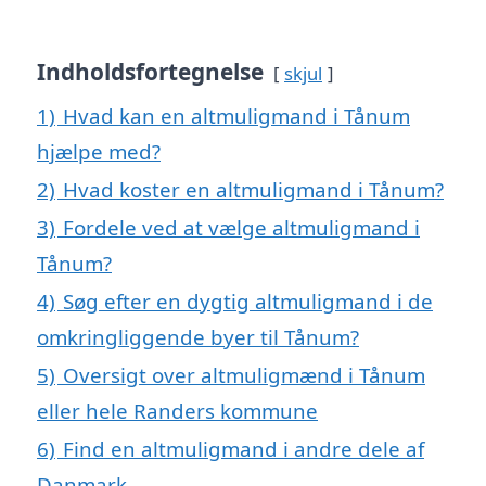
Indholdsfortegnelse
skjul
1)
Hvad kan en altmuligmand i Tånum
hjælpe med?
2)
Hvad koster en altmuligmand i Tånum?
3)
Fordele ved at vælge altmuligmand i
Tånum?
4)
Søg efter en dygtig altmuligmand i de
omkringliggende byer til Tånum?
5)
Oversigt over altmuligmænd i Tånum
eller hele Randers kommune
6)
Find en altmuligmand i andre dele af
Danmark