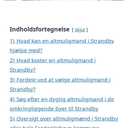
Indholdsfortegnelse
skjul
1)
Hvad kan en altmuligmand i Strandby
hjælpe med?
2)
Hvad koster en altmuligmand i
Strandby?
3)
Fordele ved at vælge altmuligmand i
Strandby?
4)
Søg efter en dygtig altmuligmand i de
omkringliggende byer til Strandby
5)
Oversigt over altmuligmænd i Strandby
eller hele Frederikshavn kommune