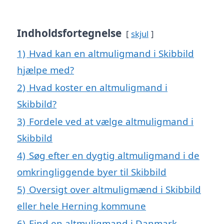
Indholdsfortegnelse
skjul
1)
Hvad kan en altmuligmand i Skibbild
hjælpe med?
2)
Hvad koster en altmuligmand i
Skibbild?
3)
Fordele ved at vælge altmuligmand i
Skibbild
4)
Søg efter en dygtig altmuligmand i de
omkringliggende byer til Skibbild
5)
Oversigt over altmuligmænd i Skibbild
eller hele Herning kommune
6)
Find en altmuligmand i Danmark