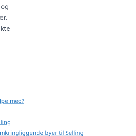
 og
ær.
ekte
ælpe med?
ling
mkringliggende byer til Selling