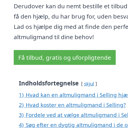
Derudover kan du nemt bestille et tilbud
få den hjælp, du har brug for, uden besv
Lad os hjælpe dig med at finde den perf
altmuligmand til dine behov!
Få tilbud, gratis og uforpligtende
Indholdsfortegnelse
skjul
1)
Hvad kan en altmuligmand i Selling hj
2)
Hvad koster en altmuligmand i Selling?
3)
Fordele ved at vælge altmuligmand i Sel
4)
Søg efter en dygtig altmuligmand i de o