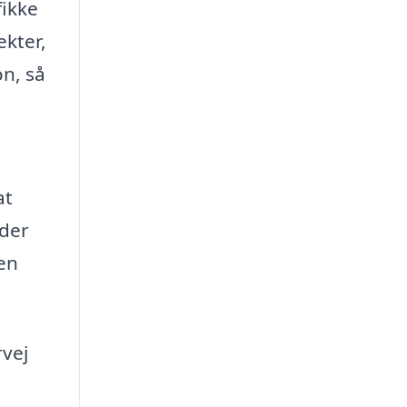
fikke
ekter,
on, så
at
 der
 en
rvej