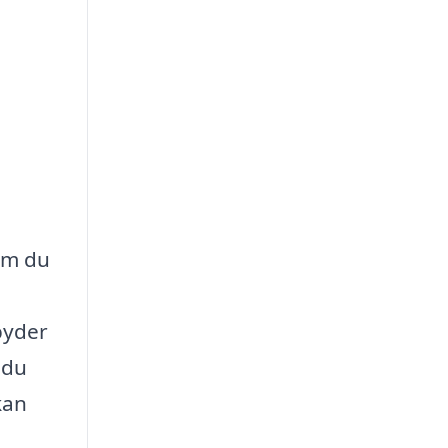
?
 om du
byder
 du
kan