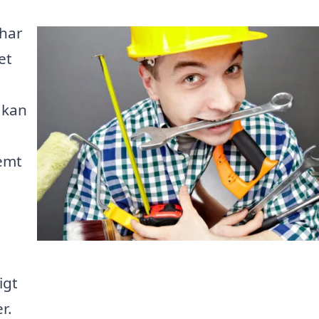
 har
et
 kan
nemt
igt
r.