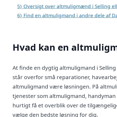
5)
Oversigt over altmuligmænd i Selling 
6)
Find en altmuligmand i andre dele af 
Hvad kan en altmuligm
At finde en dygtig altmuligmand i Sellin
står overfor små reparationer, havearbej
altmuligmand være løsningen. På altmuli
tjenester som altmuligmand, handyman el
hurtigt få et overblik over de tilgængel
vælge den bedste løsning for dig.