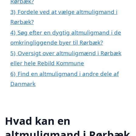
Rørbæk?
3)
Fordele ved at vælge altmuligmand i
Rørbæk?
4)
Søg efter en dygtig altmuligmand i de
omkringliggende byer til Rørbæk?
5)
Oversigt over altmuligmænd i Rørbæk
eller hele Rebild Kommune
6)
Find en altmuligmand i andre dele af
Danmark
Hvad kan en
altmuligmand i Rørbæk