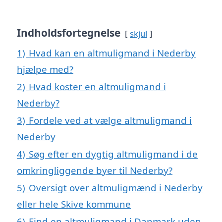
Indholdsfortegnelse
skjul
1)
Hvad kan en altmuligmand i Nederby
hjælpe med?
2)
Hvad koster en altmuligmand i
Nederby?
3)
Fordele ved at vælge altmuligmand i
Nederby
4)
Søg efter en dygtig altmuligmand i de
omkringliggende byer til Nederby?
5)
Oversigt over altmuligmænd i Nederby
eller hele Skive kommune
6)
Find en altmuligmand i Danmark uden