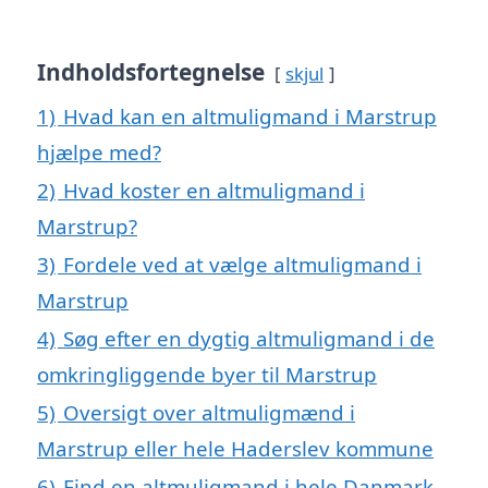
Indholdsfortegnelse
skjul
1)
Hvad kan en altmuligmand i Marstrup
hjælpe med?
2)
Hvad koster en altmuligmand i
Marstrup?
3)
Fordele ved at vælge altmuligmand i
Marstrup
4)
Søg efter en dygtig altmuligmand i de
omkringliggende byer til Marstrup
5)
Oversigt over altmuligmænd i
Marstrup eller hele Haderslev kommune
6)
Find en altmuligmand i hele Danmark