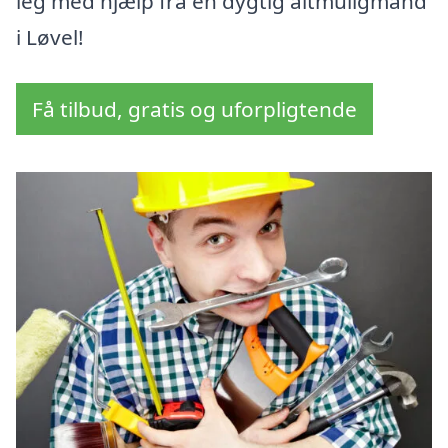
leg med hjælp fra en dygtig altmuligmand
i Løvel!
Få tilbud, gratis og uforpligtende