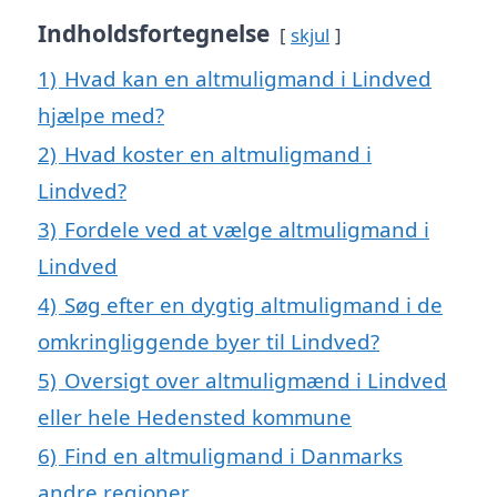
Indholdsfortegnelse
skjul
1)
Hvad kan en altmuligmand i Lindved
hjælpe med?
2)
Hvad koster en altmuligmand i
Lindved?
3)
Fordele ved at vælge altmuligmand i
Lindved
4)
Søg efter en dygtig altmuligmand i de
omkringliggende byer til Lindved?
5)
Oversigt over altmuligmænd i Lindved
eller hele Hedensted kommune
6)
Find en altmuligmand i Danmarks
andre regioner