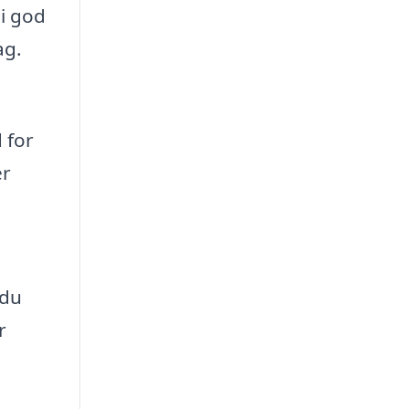
 i god
ag.
 for
er
 du
r