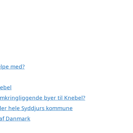
ælpe med?
nebel
omkringliggende byer til Knebel?
ller hele Syddjurs kommune
 af Danmark