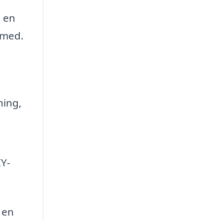
e en
 med.
ning,
IY-
 en