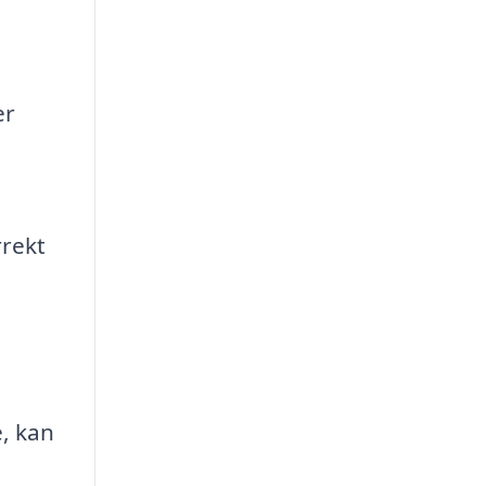
er
rrekt
, kan