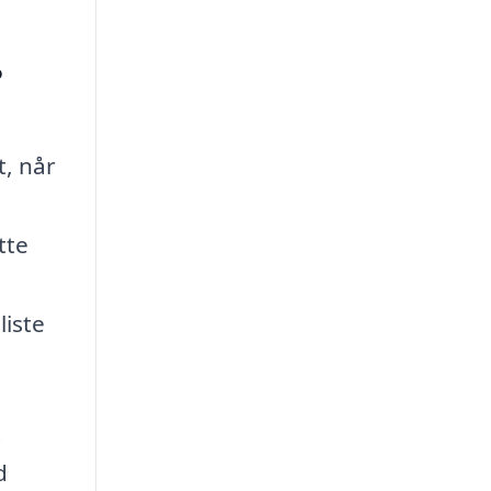
?
t, når
tte
liste
t
d