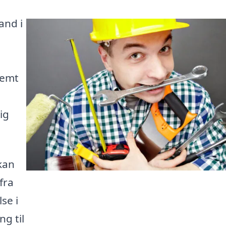
and i
nemt
ig
kan
fra
se i
ng til