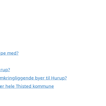
lpe med?
urup?
omkringliggende byer til Hurup?
ler hele Thisted kommune