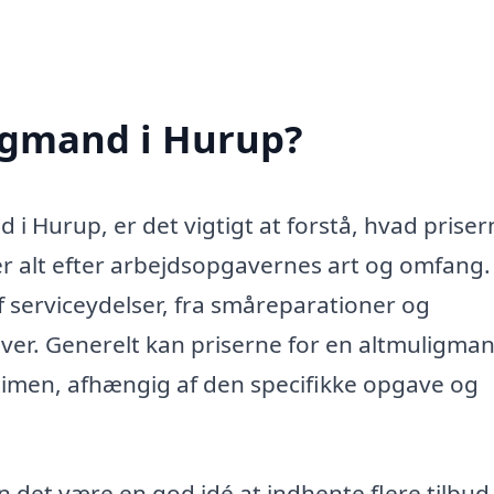
igmand i Hurup?
i Hurup, er det vigtigt at forstå, hvad priser
er alt efter arbejdsopgavernes art og omfang.
f serviceydelser, fra småreparationer og
ver. Generelt kan priserne for en altmuligman
timen, afhængig af den specifikke opgave og
an det være en god idé at indhente flere tilbud