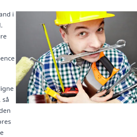
and i
.
dre
tence
ligne
 så
 den
ores
de