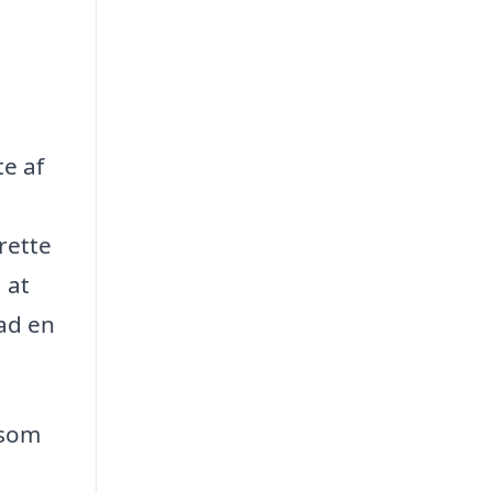
te af
rette
 at
vad en
åsom