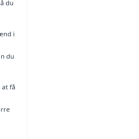
så du
ænd i
an du
 at få
ørre