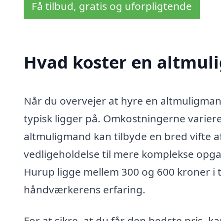
Få tilbud, gratis og uforpligtende
Hvad koster en altmul
Når du overvejer at hyre en altmuligmand 
typisk ligger på. Omkostningerne varier
altmuligmand kan tilbyde en bred vifte a
vedligeholdelse til mere komplekse opga
Hurup ligge mellem 300 og 600 kroner i 
håndværkerens erfaring.
For at sikre, at du får den bedste pris, k