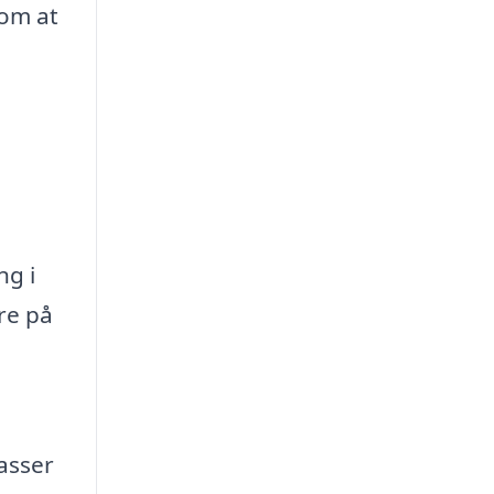
som at
ng i
re på
passer