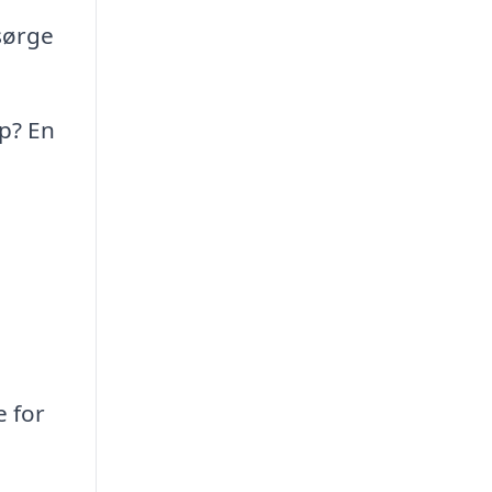
sørge
op? En
e for