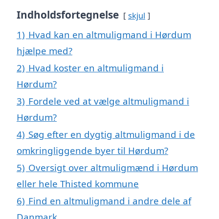
Indholdsfortegnelse
skjul
1)
Hvad kan en altmuligmand i Hørdum
hjælpe med?
2)
Hvad koster en altmuligmand i
Hørdum?
3)
Fordele ved at vælge altmuligmand i
Hørdum?
4)
Søg efter en dygtig altmuligmand i de
omkringliggende byer til Hørdum?
5)
Oversigt over altmuligmænd i Hørdum
eller hele Thisted kommune
6)
Find en altmuligmand i andre dele af
Danmark