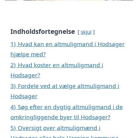
Indholdsfortegnelse
skjul
1)
Hvad kan en altmuligmand i Hodsager
hjælpe med?
2)
Hvad koster en altmuligmand i
Hodsager?
3)
Fordele ved at vælge altmuligmand i
Hodsager
4)
Søg efter en dygtig altmuligmand i de
omkringliggende byer til Hodsager?
5)
Oversigt over altmuligmænd i
Hodsager eller hele Herning kommune