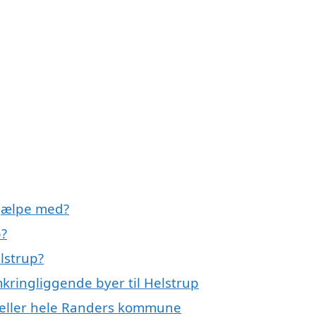
hjælpe med?
p?
lstrup?
kringliggende byer til Helstrup
 eller hele Randers kommune