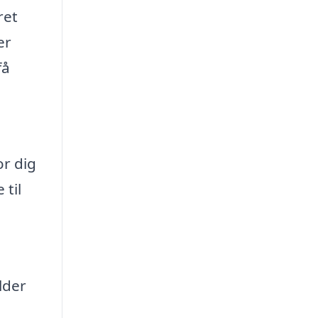
ret
er
få
or dig
 til
older