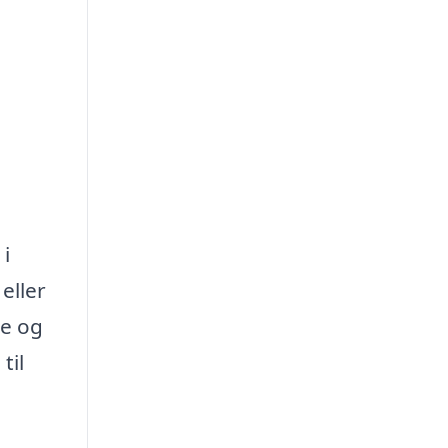
 i
eller
de og
til