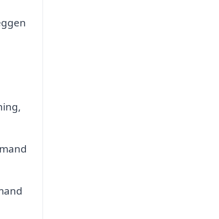
væggen
ning,
igmand
gmand