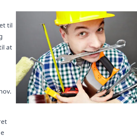
t til
g
il at
l
hov.
ret
de