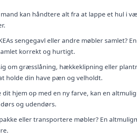
mand kan håndtere alt fra at lappe et hul i 
r.
KEAs sengegavl eller andre møbler samlet? En
samlet korrekt og hurtigt.
ig om græsslåning, hækkeklipning eller plant
t holde din have pæn og velholdt.
ke dit hjem op med en ny farve, kan en altmul
ndørs og udendørs.
t pakke eller transportere møbler? En altmuli
re.