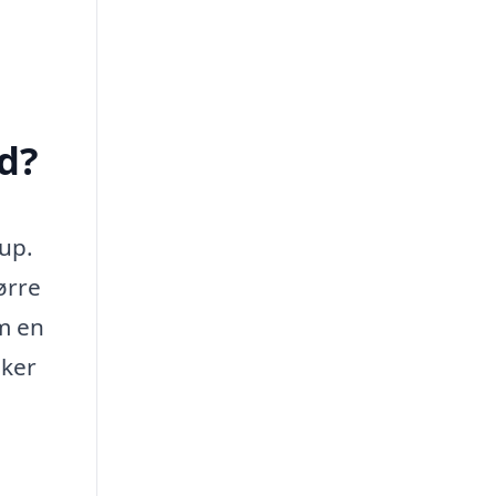
d?
rup.
ørre
m en
sker