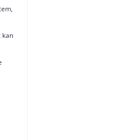
stem,
t kan
e