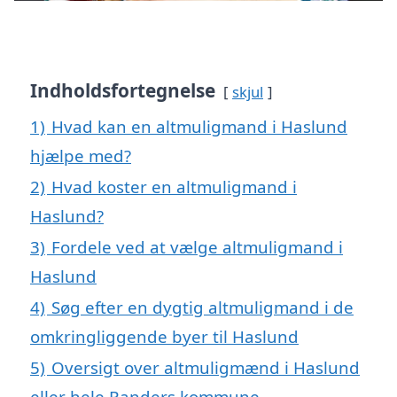
Indholdsfortegnelse
skjul
1)
Hvad kan en altmuligmand i Haslund
hjælpe med?
2)
Hvad koster en altmuligmand i
Haslund?
3)
Fordele ved at vælge altmuligmand i
Haslund
4)
Søg efter en dygtig altmuligmand i de
omkringliggende byer til Haslund
5)
Oversigt over altmuligmænd i Haslund
eller hele Randers kommune